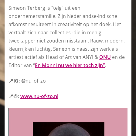
Simeon Terberg is “telg” uit een
ondernemersfamilie. Zijn Nederlandse-Indische
afkomst resulteert in creativiteit op het doek. Het
vertaalt zich naar collecties -die in menig
tweekapper niet zouden misstaan-. Rauw, modern,
kleurrijk en luchtig. Simeon is naast zijn werk als
artiest actief als Head of Art van ANYI &
ONU
en de
Editor van “
En Monni nu we hier toch zijn”
.
📍IG: @
nu_of_zo
📍@:
www.nu-of-zo.nl