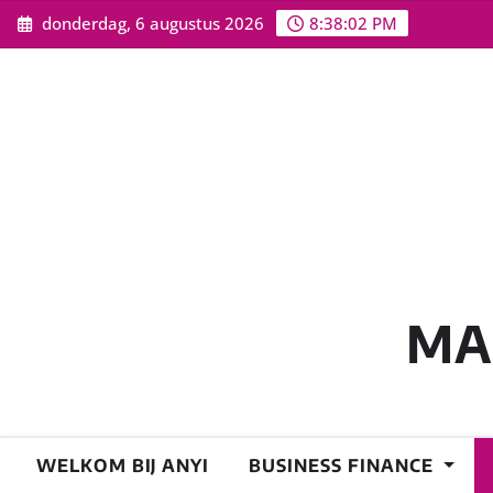
Ga
donderdag, 6 augustus 2026
8:38:03 PM
naar
de
inhoud
MA
WELKOM BIJ ANYI
BUSINESS FINANCE