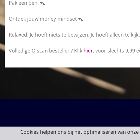
Pak een pen. 👠
Ontdek jouw money-mindset 👠
Relaxed. Je hoeft niets te bewijzen. Je hoeft alleen te kijk
Volledige Q-scan bestellen? Klik
hier
, voor slechts 9,99 
Cookies helpen ons bij het optimaliseren van onze