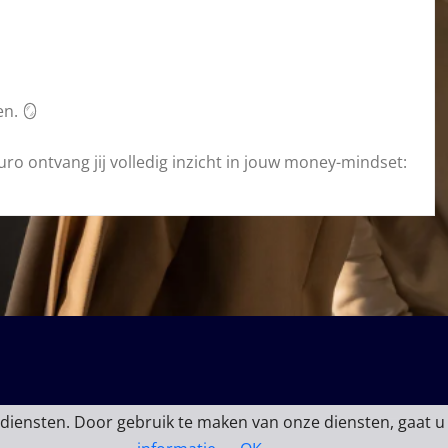
en. 🪞
euro ontvang jij volledig inzicht in jouw money-mindset:
 diensten. Door gebruik te maken van onze diensten, gaat u