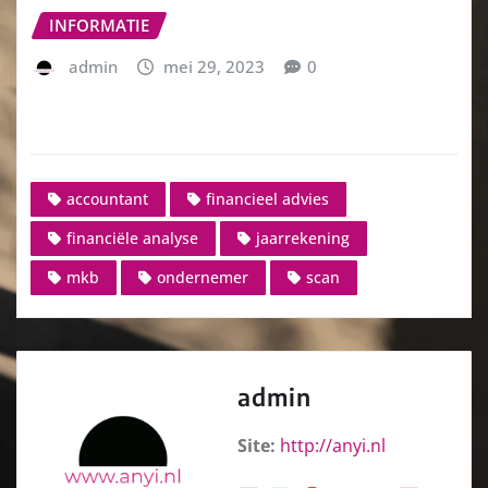
INFORMATIE
admin
mei 29, 2023
0
accountant
financieel advies
financiële analyse
jaarrekening
mkb
ondernemer
scan
admin
Site:
http://anyi.nl